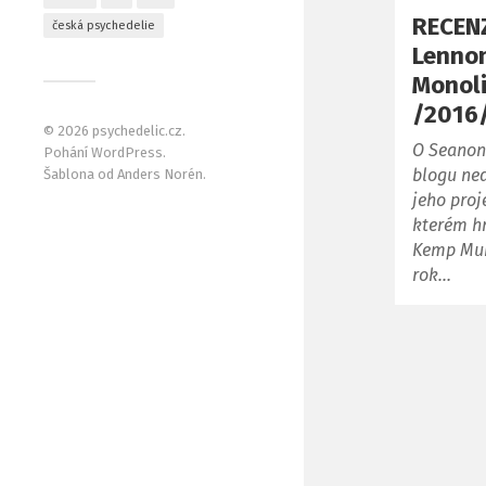
RECENZ
česká psychedelie
Lennon
Monoli
/2016/
© 2026
psychedelic.cz
.
O Seanon
Pohání
WordPress
.
blogu ned
Šablona od
Anders Norén
.
jeho pro
kterém hr
Kemp Muh
rok…