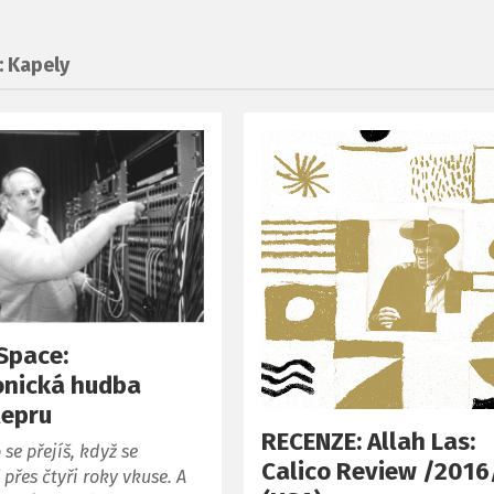
: Kapely
Space:
onická hudba
lepru
RECENZE: Allah Las:
 se přejíš, když se
Calico Review /2016
přes čtyři roky vkuse. A