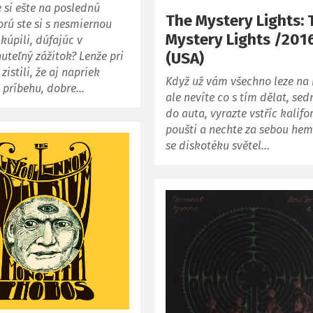
 si ešte na poslednú
The Mystery Lights: 
orú ste si s nesmiernou
Mystery Lights /201
kúpili, dúfajúc v
(USA)
teľný zážitok? Lenže pri
 zistili, že aj napriek
Když už vám všechno leze na 
 príbehu, dobre…
ale nevíte co s tím dělat, sed
do auta, vyrazte vstříc kalifo
poušti a nechte za sebou hem
se diskotéku světel…