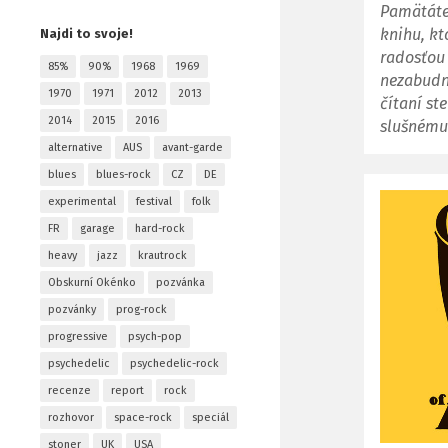
Pamätáte
knihu, kt
Najdi to svoje!
radosťou 
85%
90%
1968
1969
nezabudnu
1970
1971
2012
2013
čítaní ste
2014
2015
2016
slušnému
alternative
AUS
avant-garde
blues
blues-rock
CZ
DE
experimental
festival
folk
FR
garage
hard-rock
heavy
jazz
krautrock
Obskurní Okénko
pozvánka
pozvánky
prog-rock
progressive
psych-pop
psychedelic
psychedelic-rock
recenze
report
rock
rozhovor
space-rock
speciál
stoner
UK
USA