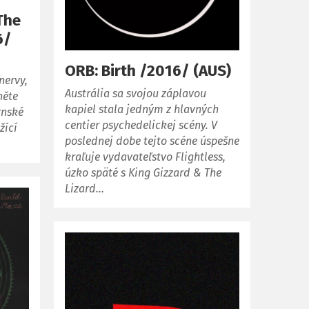
The
6/
ORB: Birth /2016/ (AUS)
nervy,
Austrália sa svojou záplavou
něte
kapiel stala jedným z hlavných
rnské
centier psychedelickej scény. V
žící
poslednej dobe tejto scéne úspešne
kraľuje vydavateľstvo Flightless,
úzko späté s King Gizzard & The
Lizard…