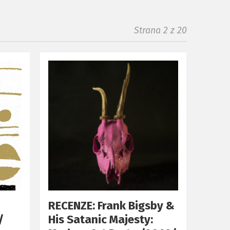
Strana 2 z 20
RECENZE: Frank Bigsby &
/
His Satanic Majesty: