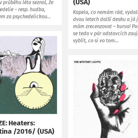
(USA)
v průběhu léta seznal, že
delie – resp. hudba,
Kapela, co nemám rád, vydal
sem za psychedelickou…
dvou letech další desku a já j
mám zrecenzovat – kurva! P
se teda v pár odstavcích zauj
vyblít, co si vo tom…
E: Heaters:
tina /2016/ (USA)