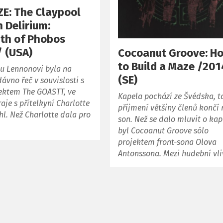
E: The Claypool
 Delirium:
th of Phobos
 (USA)
Cocoanut Groove: H
to Build a Maze /20
u Lennonovi byla na
(SE)
ávno řeč v souvislosti s
jektem The GOASTT, ve
Kapela pochází ze Švédska, t
aje s přítelkyní Charlotte
příjmení většiny členů končí 
l. Než Charlotte dala pro
son. Než se dalo mluvit o kap
byl Cocoanut Groove sólo
projektem front-sona Olova
Antonssona. Mezi hudební vli