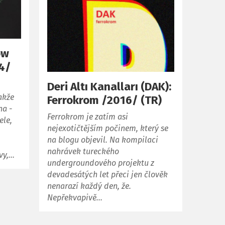
ow
14/
Deri Altı Kanalları (DAK):
akže
Ferrokrom /2016/ (TR)
na -
Ferrokrom je zatím asi
ele,
nejexotičtějším počinem, který se
na blogu objevil. Na kompilaci
nahrávek tureckého
vy,…
undergroundového projektu z
devadesátých let přeci jen člověk
nenarazí každý den, že.
Nepřekvapivě…