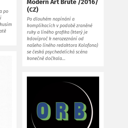
Modern Art Brute /2016/
(CZ)
a po
i
Po dlouhém napínání a
okusím
komplikacích v podobě zraněné
atě
ruky a líného grafika (který je
kdovíproč k nerozeznání od
našeho líného redaktora Kolofona)
se česká psychedelická scéna
konečně dočkala…