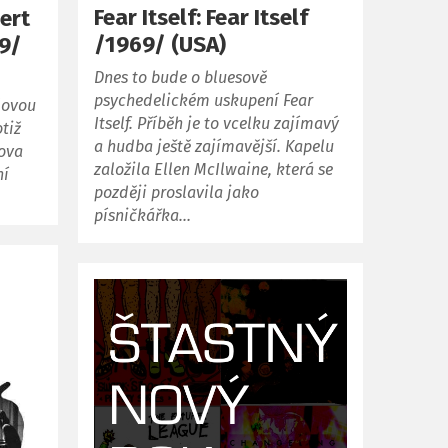
Fear Itself: Fear Itself
ert
/1969/ (USA)
9/
Dnes to bude o bluesově
psychedelickém uskupení Fear
dovou
Itself. Příběh je to vcelku zajímavý
tiž
a hudba ještě zajímavější. Kapelu
lova
založila Ellen McIlwaine, která se
ní
později proslavila jako
písničkářka…