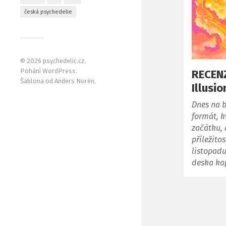
česká psychedelie
© 2026
psychedelic.cz
.
Pohání
WordPress
.
RECENZ
Šablona od
Anders Norén
.
Illusi
Dnes na 
formát, k
začátku, 
příležito
listopadu
deska ka