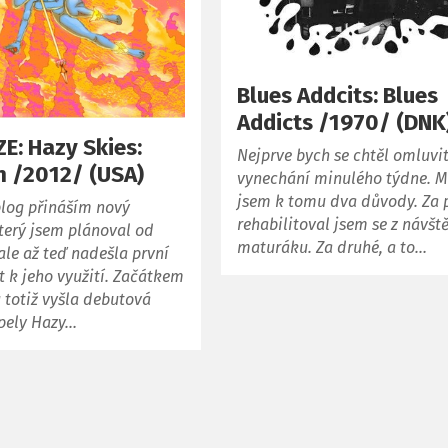
Blues Addcits: Blues
Addicts /1970/ (DNK
E: Hazy Skies:
Nejprve bych se chtěl omluvit
on /2012/ (USA)
vynechání minulého týdne. M
jsem k tomu dva důvody. Za 
blog přináším nový
rehabilitoval jsem se z návšt
terý jsem plánoval od
maturáku. Za druhé, a to…
ale až teď nadešla první
st k jeho využití. Začátkem
 totiž vyšla debutová
pely Hazy…