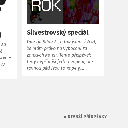
Silvestrovský speciál
)
Dnes je Silvestr, a tak jsem si řekl,
 za
že mám právo na vybočení ze
ěl
zajetých kolejí. Tento příspěvek
prvé –
tedy nepřináší jednu kapelu, ale
ěvy
rovnou pět! Jsou to kapely,…
« STARŠÍ PŘÍSPĚVKY