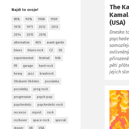
The K
Najdi to svoje!
Kamal
85%
90%
1968
1969
(USA)
1970
1971
2012
2013
Dneska t
2014
2015
2016
psychedel
alternative
AUS
avant-garde
samozřej
blues
blues-rock
CZ
DE
ovlivněn
přirozen
experimental
festival
folk
pěti přát
FR
garage
hard-rock
jejich sl
heavy
jazz
krautrock
Obskurní Okénko
pozvánka
pozvánky
prog-rock
progressive
psych-pop
psychedelic
psychedelic-rock
recenze
report
rock
rozhovor
space-rock
speciál
stoner
UK
USA