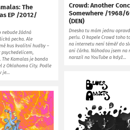
Crowd: Another Conc
amalas: The
Somewhere /1968/6
as EP /2012/
(DEN)
Dneska tu mám jednu oprav
o nebude žádná
perlu. O kapele Crowd toho to
ická pecka. Ale
na internetu není téměř do s
mě kus kvalitní hudby –
ani čárka. Náhodou jsem na 
ý psychedelicem,
narazil na YouTube a když…
ě. The Kamalas je banda
el z Oklahoma City. Podle
ov je…