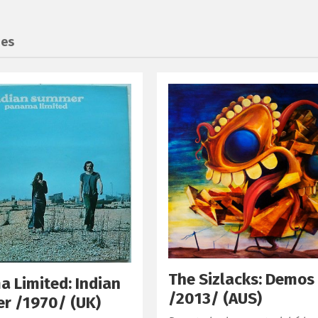
ues
The Sizlacks: Demos
 Limited: Indian
/2013/ (AUS)
r /1970/ (UK)