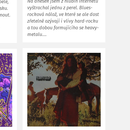
Na dnešek jsem z hlubin Internetu
pele,
vyštrachal jednu z perel. Blues-
sku.
rocková nálož, ve které se ale dost
nout.
zřetelně ozývají i vlivy hard-rocku
a tou dobou formujícího se heavy-
ý
metalu….