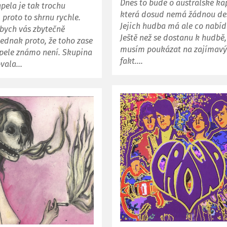
Dnes to bude o australské ka
pela je tak trochu
která dosud nemá žádnou de
, proto to shrnu rychle.
Jejich hudba má ale co nabíd
abych vás zbytečně
Ještě než se dostanu k hudbě,
jednak proto, že toho zase
musím poukázat na zajímav
pele známo není. Skupina
fakt….
ovala…