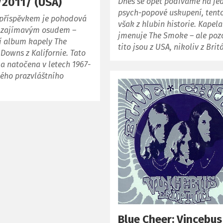
/2011/ (USA)
Dnes se opět podíváme na je
psych-popové uskupení, tent
příspěvkem je pohodová
však z hlubin historie. Kapela
 zajímavým osudem –
jmenuje The Smoke – ale pozo
 album kapely The
tito jsou z USA, nikoliv z Brit
 Downs z Kalifornie. Tato
a natočena v letech 1967-
kého prazvláštního
Blue Cheer: Vincebus