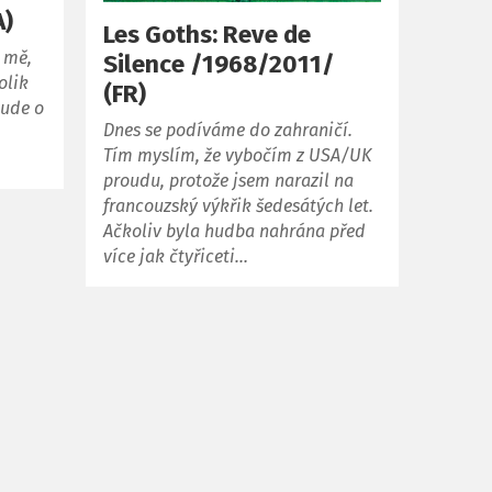
A)
Les Goths: Reve de
o mě,
Silence /1968/2011/
olik
(FR)
bude o
Dnes se podíváme do zahraničí.
Tím myslím, že vybočím z USA/UK
proudu, protože jsem narazil na
francouzský výkřik šedesátých let.
Ačkoliv byla hudba nahrána před
více jak čtyřiceti…