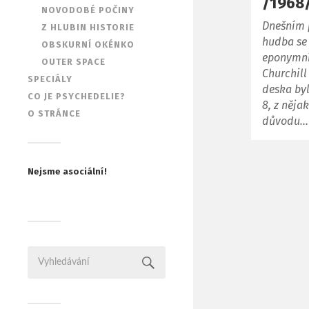
/1968
NOVODOBÉ POČINY
Dnešním 
Z HLUBIN HISTORIE
hudba se
OBSKURNÍ OKÉNKO
eponymní
OUTER SPACE
Churchill
SPECIÁLY
deska byl
CO JE PSYCHEDELIE?
8, z něja
O STRÁNCE
důvodu…
Nejsme asociální!