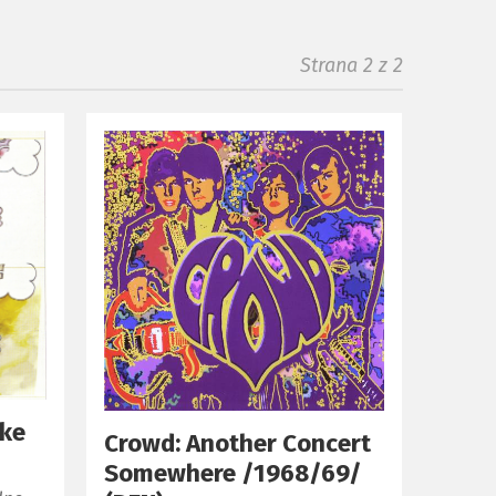
Strana 2 z 2
oke
Crowd: Another Concert
Somewhere /1968/69/