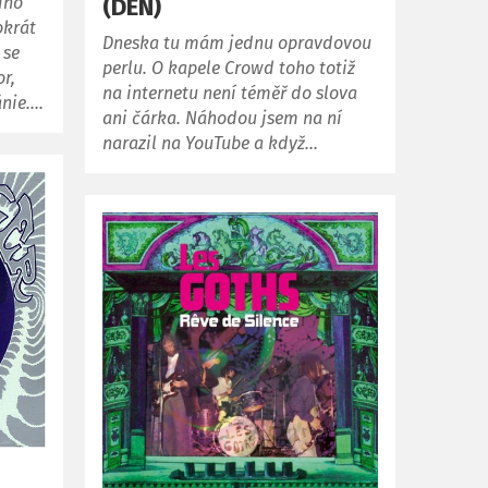
(DEN)
dno
okrát
Dneska tu mám jednu opravdovou
 se
perlu. O kapele Crowd toho totiž
r,
na internetu není téměř do slova
ánie….
ani čárka. Náhodou jsem na ní
narazil na YouTube a když…