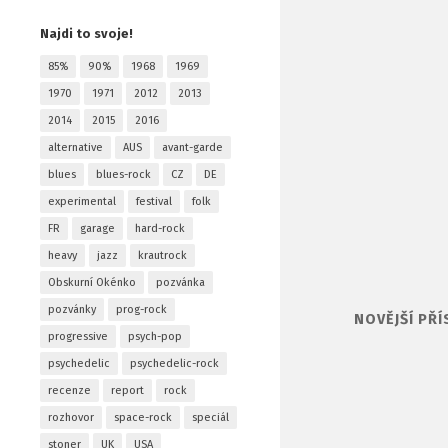
Najdi to svoje!
85%
90%
1968
1969
1970
1971
2012
2013
2014
2015
2016
alternative
AUS
avant-garde
blues
blues-rock
CZ
DE
experimental
festival
folk
FR
garage
hard-rock
heavy
jazz
krautrock
Obskurní Okénko
pozvánka
pozvánky
prog-rock
NOVĚJŠÍ PŘÍ
progressive
psych-pop
psychedelic
psychedelic-rock
recenze
report
rock
rozhovor
space-rock
speciál
stoner
UK
USA