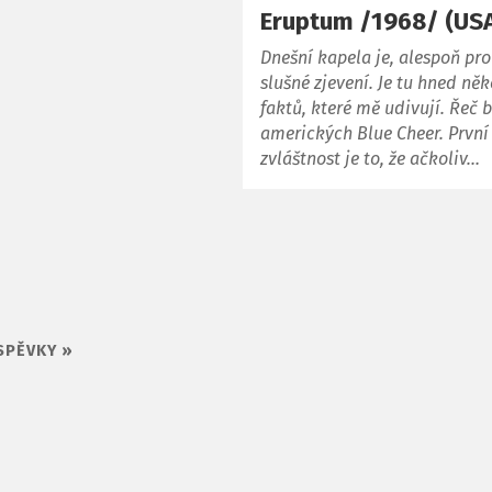
Eruptum /1968/ (US
Dnešní kapela je, alespoň pr
slušné zjevení. Je tu hned něk
faktů, které mě udivují. Řeč 
amerických Blue Cheer. První
zvláštnost je to, že ačkoliv…
SPĚVKY »