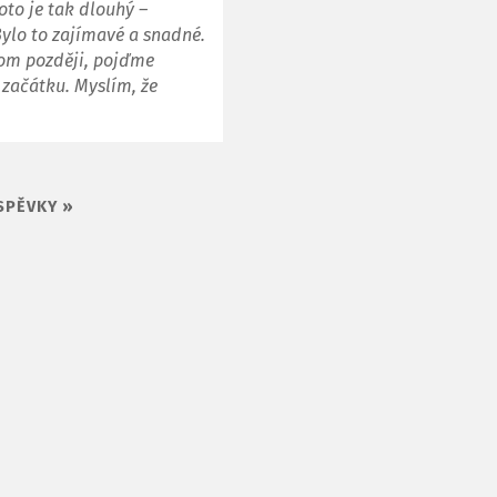
roto je tak dlouhý –
ylo to zajímavé a snadné.
tom později, pojďme
začátku. Myslím, že
SPĚVKY »