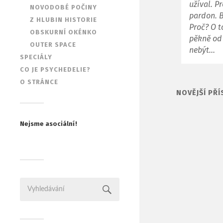
užíval. P
NOVODOBÉ POČINY
pardon. B
Z HLUBIN HISTORIE
Proč? O 
OBSKURNÍ OKÉNKO
pěkně od 
OUTER SPACE
nebýt…
SPECIÁLY
CO JE PSYCHEDELIE?
O STRÁNCE
NOVĚJŠÍ PŘÍ
Nejsme asociální!