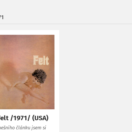
71
 Felt /1971/ (USA)
ešního článku jsem si