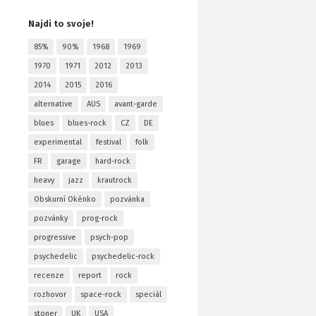
Najdi to svoje!
85%
90%
1968
1969
1970
1971
2012
2013
2014
2015
2016
alternative
AUS
avant-garde
blues
blues-rock
CZ
DE
experimental
festival
folk
FR
garage
hard-rock
heavy
jazz
krautrock
Obskurní Okénko
pozvánka
pozvánky
prog-rock
progressive
psych-pop
psychedelic
psychedelic-rock
recenze
report
rock
rozhovor
space-rock
speciál
stoner
UK
USA