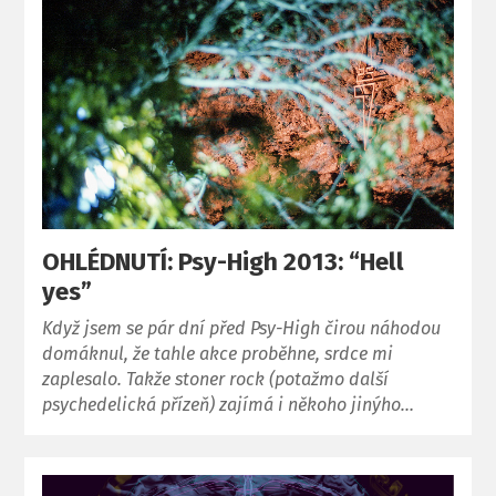
OHLÉDNUTÍ: Psy-High 2013: “Hell
yes”
Když jsem se pár dní před Psy-High čirou náhodou
domáknul, že tahle akce proběhne, srdce mi
zaplesalo. Takže stoner rock (potažmo další
psychedelická přízeň) zajímá i někoho jinýho…