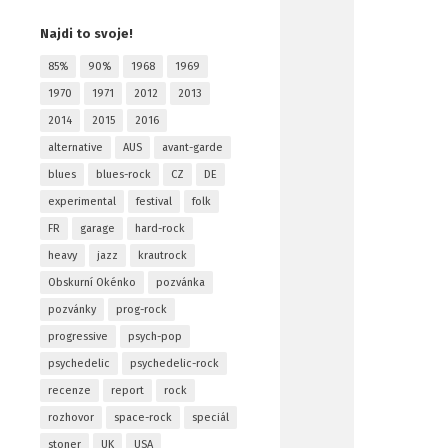
Najdi to svoje!
85%
90%
1968
1969
1970
1971
2012
2013
2014
2015
2016
alternative
AUS
avant-garde
blues
blues-rock
CZ
DE
experimental
festival
folk
FR
garage
hard-rock
heavy
jazz
krautrock
Obskurní Okénko
pozvánka
pozvánky
prog-rock
progressive
psych-pop
psychedelic
psychedelic-rock
recenze
report
rock
rozhovor
space-rock
speciál
stoner
UK
USA