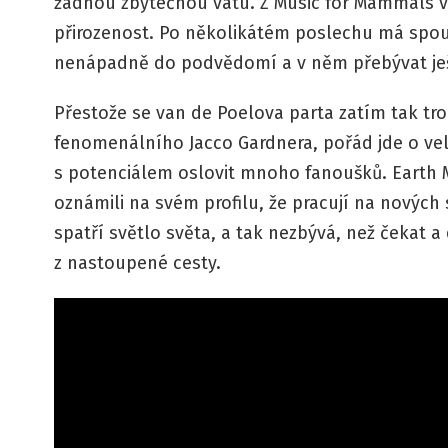
žádnou zbytečnou vatu. Z Music for Mammals v
přirozenost. Po několikátém poslechu má spous
nenápadně do podvědomí a v něm přebývat je
Přestože se van de Poelova parta zatím tak tro
fenomenálního Jacco Gardnera, pořád jde o vel
s potenciálem oslovit mnoho fanoušků. Earth M
oznámili na svém profilu, že pracují na nových 
spatří světlo světa, a tak nezbývá, než čekat a
z nastoupené cesty.