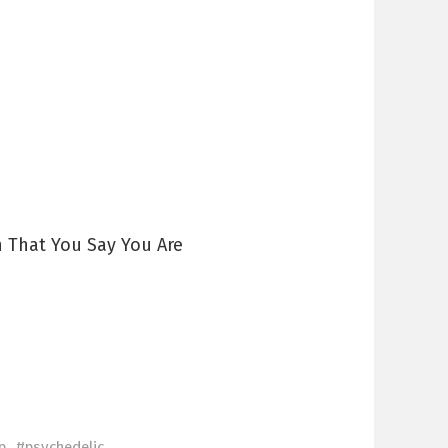
n That You Say You Are
p
psychedelic