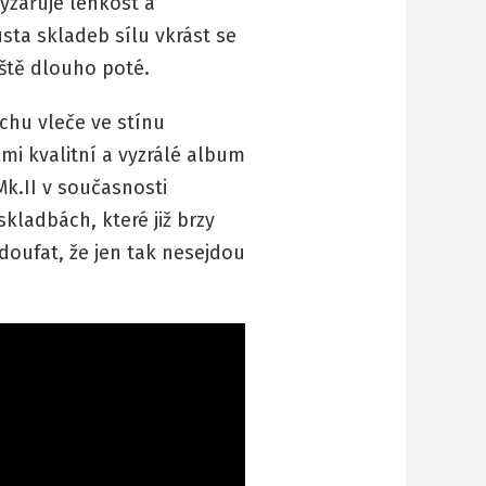
yzařuje lehkost a
ta skladeb sílu vkrást se
ště dlouho poté.
chu vleče ve stínu
mi kvalitní a vyzrálé album
k.II v současnosti
skladbách, které již brzy
 doufat, že jen tak nesejdou