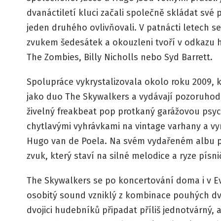
dvanáctiletí kluci začali společně skládat své
jeden druhého ovlivňovali. V patnácti letech s
zvukem šedesátek a okouzleni tvoří v odkazu 
The Zombies, Billy Nicholls nebo Syd Barrett.
Spolupráce vykrystalizovala okolo roku 2009, k
jako duo The Skywalkers a vydávají pozoruhod
živelný freakbeat pop protkaný garážovou psyc
chytlavými vyhrávkami na vintage varhany a vy
Hugo van de Poela. Na svém vydařeném albu př
zvuk, který staví na silné melodice a ryze pís
The Skywalkers se po koncertování doma i v Ev
osobitý sound vzniklý z kombinace pouhých dv
dvojici hudebníků připadat příliš jednotvárný,