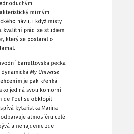
í jednoduchým
akteristický mírným
ického hávu, i když místy
kvalitní práci se studiem
, který se postaral o
lamal.
úvodní barrettovská pecka
 dynamická
My Universe
ehčením je pak křehká
 jako jediná svou komorní
n de Poel se obklopil
spívá kytaristka Marina
podbarvuje atmosféru celé
řebývá a nenajdeme zde