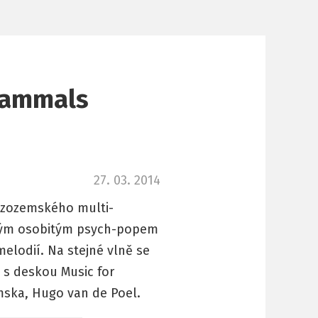
 Mammals
27. 03. 2014
nizozemského multi-
svým osobitým psych-popem
elodií. Na stejné vlně se
 s deskou Music for
emska, Hugo van de Poel.