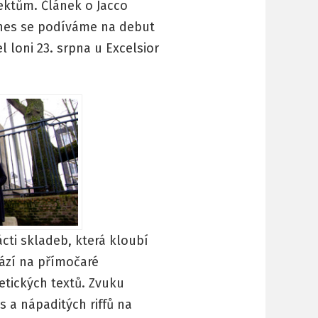
ektům. Článek o Jacco
nes se podíváme na debut
l loni 23. srpna u Excelsior
cti skladeb, která kloubí
ází na přímočaré
etických textů. Zvuku
 a nápaditých riffů na