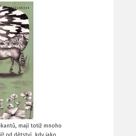
ikantů, mají totiž mnoho
iž od dětství, kdy jako