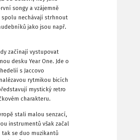
 první songy a vzájemně
e spolu nechávají strhnout
hudebníků jako jsou např.
dy začínají vystupovat
nou desku Year One. Jde o
hedelií s Jaccovo
nalézavou rytmikou bicích
edstavují mystický retro
ničkovém charakteru.
ropě stali malou senzací,
ou instrumentů však začal
 a tak se duo muzikantů