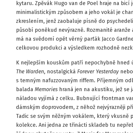
kytaru. Zpěvák Hugo van de Poel hraje na bic
minimalistickým způsobem a jeho vokál je char
zkreslením, jenž zaobaluje písně do psychedel
působí poněkud nevýrazně. Rozmanité aranže a 
má na svědomí opět věrný parťák Jacco Gardner
celkovou produkci a výsledkem rozhodně nezk
K nejlepším kouskům patří nepochybně hned 
The Warden
, nostalgická
Forever Yesterday
nebo
s temným nafuzzovaným riffem. Příjemným odl
balada
Memories
hraná jen na akustiku, jež se
náladou vyjímá z celku. Bubnující frontman va
dámským doprovodem, z něhož nejvýrazněji při
Tadic se svým něžným vokálem, který vkusně 
kolekce. Ani jedna ze třinácti skladeb tu nep