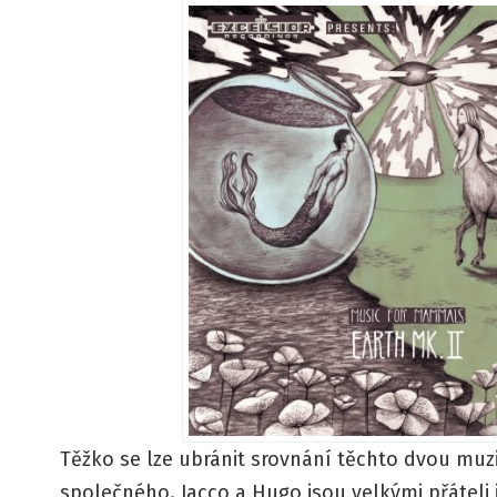
Těžko se lze ubránit srovnání těchto dvou muz
společného. Jacco a Hugo jsou velkými přáteli j