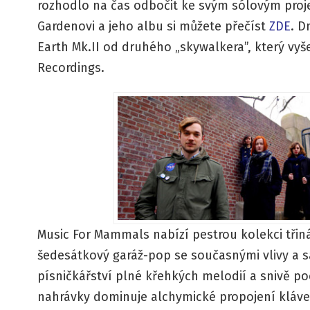
rozhodlo na čas odbočit ke svým sólovým proj
Gardenovi a jeho albu si můžete přečíst
ZDE
. D
Earth Mk.II od druhého „skywalkera”, který vyše
Recordings.
Music For Mammals nabízí pestrou kolekci třiná
šedesátkový garáž-pop se současnými vlivy a s
písničkářství plné křehkých melodií a snivě po
nahrávky dominuje alchymické propojení kláves