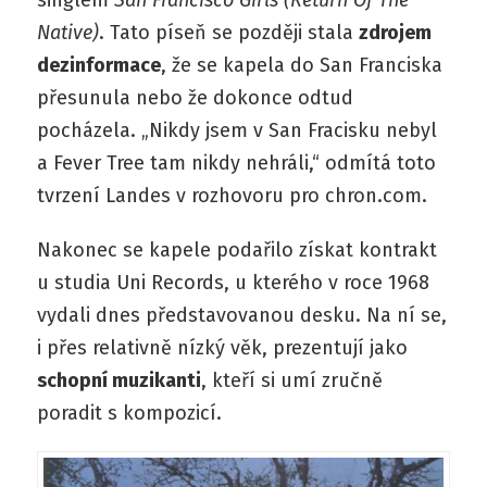
singlem
San Francisco Girls (Return Of The
Native)
. Tato píseň se později stala
zdrojem
dezinformace
, že se kapela do San Franciska
přesunula nebo že dokonce odtud
pocházela. „Nikdy jsem v San Fracisku nebyl
a Fever Tree tam nikdy nehráli,“ odmítá toto
tvrzení Landes v rozhovoru pro chron.com.
Nakonec se kapele podařilo získat kontrakt
u studia Uni Records, u kterého v roce 1968
vydali dnes představovanou desku. Na ní se,
i přes relativně nízký věk, prezentují jako
schopní muzikanti
, kteří si umí zručně
poradit s kompozicí.