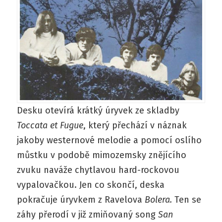
Desku otevírá krátký úryvek ze skladby
Toccata et Fugue
, který přechází v náznak
jakoby westernové melodie a pomocí oslího
můstku v podobě mimozemsky znějícího
zvuku naváže chytlavou hard-rockovou
vypalovačkou. Jen co skončí, deska
pokračuje úryvkem z Ravelova
Bolera.
Ten se
záhy přerodí v již zmiňovaný song
San