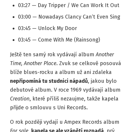
03:27 — Day Tripper / We Can Work It Out
03:00 — Nowadays Clancy Can’t Even Sing
03:45 — Unlock My Door
03:45 — Come With Me (Rainsong)
Ještě ten samý rok vydávají album
Another
Time, Another Place
. Zvuk se celkově posouvá
blíže blues-rocku a album už ani zdaleka
nepřipomíná tu studnici nápadů
, jakou bylo
debutové album. V roce 1969 vydávají album
Creation
, které příliš nezaujme, takže kapela
přijde o smlouvu s Uni Records.
O rok později vydají u Ampex Records album
For sale
,
kapela se ale vzápětí rozpadá
, prý