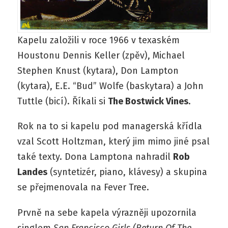
Kapelu založili v roce 1966 v texaském
Houstonu Dennis Keller (zpěv), Michael
Stephen Knust (kytara), Don Lampton
(kytara), E.E. “Bud” Wolfe (baskytara) a John
Tuttle (bicí). Říkali si
The Bostwick Vines
.
Rok na to si kapelu pod managerská křídla
vzal Scott Holtzman, který jim mimo jiné psal
také texty. Dona Lamptona nahradil
Rob
Landes
(syntetizér, piano, klávesy) a skupina
se přejmenovala na Fever Tree.
Prvně na sebe kapela výrazněji upozornila