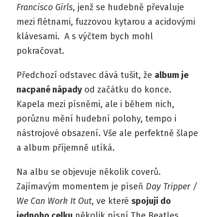
Francisco Girls
, jenž se hudebně převaluje
mezi flétnami, fuzzovou kytarou a acidovými
klávesami.
A s výčtem bych mohl
pokračovat.
Předchozí odstavec dává tušit, že
album je
nacpané nápady
od začátku do konce.
Kapela mezi písněmi, ale i během nich,
porůznu mění hudební polohy, tempo i
nástrojové obsazení. Vše ale perfektně šlape
a album příjemně utíká.
Na albu se objevuje několik coverů.
Zajímavým momentem je píseň
Day Tripper /
We Can Work It Out
, ve které
spojují do
jednoho celku
několik písní The Beatles.