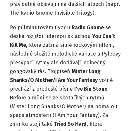
pravidelně objevují i na dalších albech (např.
The Radio Gnome Invisible Trilogy).
Po půlminutovém úvodu
Radio Gnome
se
deska rozjíždí údernou skladbou
You Can’t
Kill Me
, která začíná silně rockovým riffem,
následné složité melodické variace a Pyleovy
přesýpací rytmy ale dodávají jedinečný
gongovský ráz. Trojpíseň
Mister Long
Shanks/O Mother/I Am Your Fantasy
volně
přechází z předešlé písně
I’ve Bin Stone
Before
a mění se ze skotačivých rytmů
(Mister Long Shanks/O Mother) na pomalou
space atmosféru (I Am Your Fantasy). Za
zmínku stojí také
Tried So Hard
, která