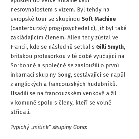
vpuštěn do Velké Británie kvůli
nesrovnalostem s vízem. Byl tehdy na
evropské tour se skupinou
Soft Machine
(canterburský prog/psychedelic), jíž byl také
zakládajícím členem. Allen tedy zůstal ve
Francii, kde se následně setkal s
Gilli Smyth
,
britskou profesorkou v té době vyučující na
Sorbonně a společně se zasloužili o první
inkarnaci skupiny Gong, sestávající se napůl
z anglických a francouzských hudebníků.
Usadili se na francouzském venkově a žili
v komuně spolu s členy, kteří se volně
střídali.
Typický „mítink“ skupiny Gong: