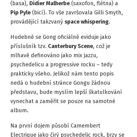
(basa),
Didier Malherbe
(saxofon, flétna) a
Pip Pyle
(bicí). To vše završovala Gilli Smyth,
provádějící takzvaný
space whispering
.
Hudebně se Gong oficiálně eviduje jako
příslušník tzv.
Canterbury Scene
, což je
mlhavě definováno jako mix jazzu,
psychedelicu a progressive rocku – tedy
prakticky všeho. Jelikož nám tento popis
nedá o hudební stránce Gongu žádnou
představu, bude myslím lepší škatulkování
vynechat a zaměřit se pouze na samotné
album.
Na první dojem působí Camembert
Electrique jako čirý psychedelic rock, brzy se