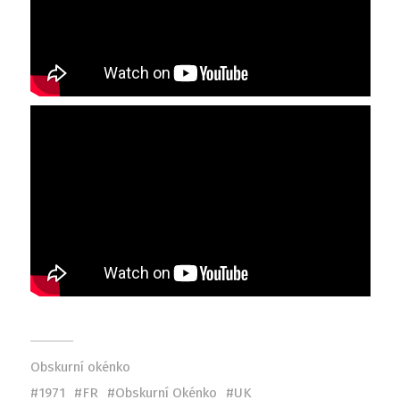
Obskurní okénko
1971
FR
Obskurní Okénko
UK