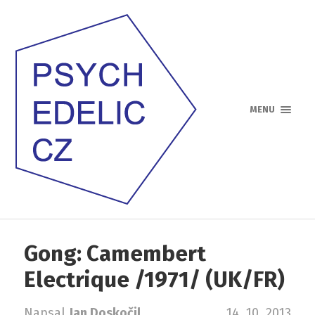
MENU
Gong: Camembert
Electrique /1971/ (UK/FR)
Napsal
Jan Doskočil
14. 10. 2013