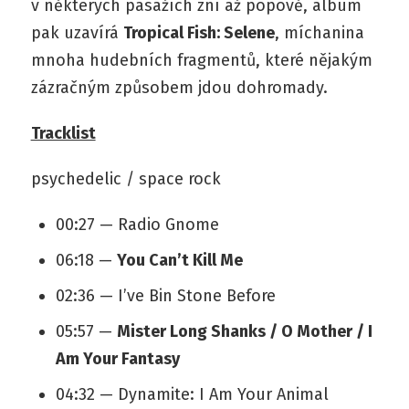
v některých pasážích zní až popově, album
pak uzavírá
Tropical Fish: Selene
, míchanina
mnoha hudebních fragmentů, které nějakým
zázračným způsobem jdou dohromady.
Tracklist
psychedelic / space rock
00:27 — Radio Gnome
06:18 —
You Can’t Kill Me
02:36 — I’ve Bin Stone Before
05:57 —
Mister Long Shanks / O Mother / I
Am Your Fantasy
04:32 — Dynamite: I Am Your Animal