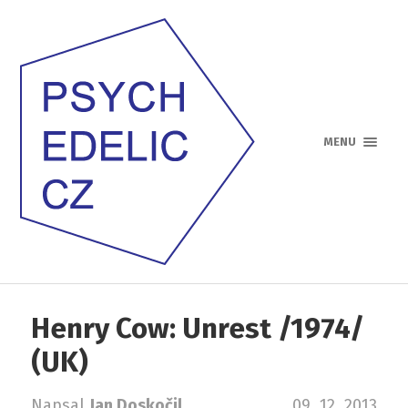
MENU
Henry Cow: Unrest /1974/
(UK)
Napsal
Jan Doskočil
09. 12. 2013