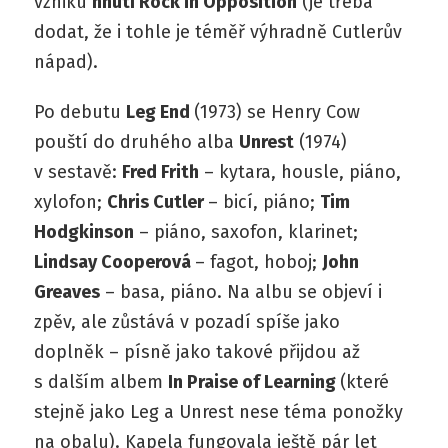
vzniku
hnutí Rock in Opposition
(je třeba
dodat, že i tohle je téměř výhradně Cutlerův
nápad).
Po debutu
Leg End
(1973) se Henry Cow
pouští do druhého alba
Unrest
(1974)
v sestavě:
Fred Frith
– kytara, housle, piáno,
xylofon;
Chris Cutler
– bicí, piáno;
Tim
Hodgkinson
– piáno, saxofon, klarinet;
Lindsay Cooperová
– fagot, hoboj;
John
Greaves
– basa, piáno. Na albu se objeví i
zpěv, ale zůstává v pozadí spíše jako
doplněk – písně jako takové přijdou až
s dalším albem
In Praise of Learning
(které
stejně jako Leg a Unrest nese téma ponožky
na obalu). Kapela fungovala ještě pár let