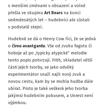
s menšími změnami v obsazení a volně
přešla ve skupinu
Art Bears
na konci
sedmdesátých let – hudebníci ale zůstali
v podstatě stejní.
Hudebně se dá o Henry Cow říci, že se jedná
o
čirou avantgardu
. Vše od zvuku fagotu či
hoboje až po „typicky atypické“ melodie
tento popis potvrzují. Frith, skladatel větší
části jejich tvorby, se jako odvěký
experimentátor snaží najít nový zvuk a
novou cestu, kam by se mohla hudba dále
ubírat. Proto je také veškerá jeho tvorba
jakýmsi hudebním pokusem, a Unrest není
výjimkou.