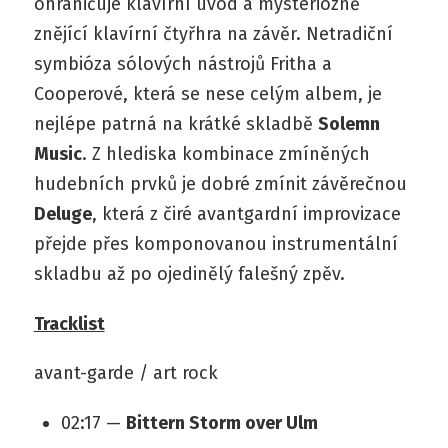
ohraničuje klavírní úvod a mysteriózně
znějící klavírní čtyřhra na závěr. Netradiční
symbióza sólových nástrojů Fritha a
Cooperové, která se nese celým albem, je
nejlépe patrná na krátké skladbě
Solemn
Music
. Z hlediska kombinace zmíněných
hudebních prvků je dobré zmínit závěrečnou
Deluge
, která z čiré avantgardní improvizace
přejde přes komponovanou instrumentální
skladbu až po ojedinělý falešný zpěv.
Tracklist
avant-garde / art rock
02:17 —
Bittern Storm over Ulm