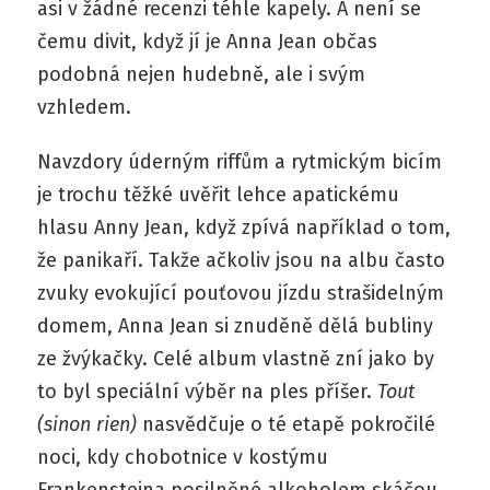
asi v žádné recenzi téhle kapely. A není se
čemu divit, když jí je Anna Jean občas
podobná nejen hudebně, ale i svým
vzhledem.
Navzdory úderným riffům a rytmickým bicím
je trochu těžké uvěřit lehce apatickému
hlasu Anny Jean, když zpívá například o tom,
že panikaří. Takže ačkoliv jsou na albu často
zvuky evokující pouťovou jízdu strašidelným
domem, Anna Jean si znuděně dělá bubliny
ze žvýkačky. Celé album vlastně zní jako by
to byl speciální výběr na ples příšer.
Tout
(sinon rien)
nasvědčuje o té etapě pokročilé
noci, kdy chobotnice v kostýmu
Frankensteina posilněné alkoholem skáčou