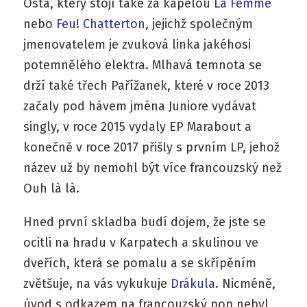
Osta, který stojí také za kapelou
La Femme
nebo
Feu! Chatterton
, jejichž společným
jmenovatelem je zvuková linka jakéhosi
potemnělého elektra. Mlhavá temnota se
drží také třech Pařížanek, které v roce 2013
začaly pod hávem jména Juniore vydávat
singly, v roce 2015 vydaly EP Marabout a
konečně v roce 2017 přišly s prvním LP, jehož
název už by nemohl být více francouzský než
Ouh là là.
Hned první skladba budí dojem, že jste se
ocitli na hradu v Karpatech a skulinou ve
dveřích, která se pomalu a se skřípěním
zvětšuje, na vás vykukuje
Drákula
. Nicméně,
úvod s odkazem na francouzský pop nebyl