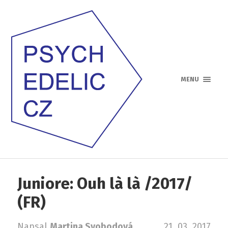
MENU
Juniore: Ouh là là /2017/
(FR)
Napsal
Martina Svobodová
21. 03. 2017