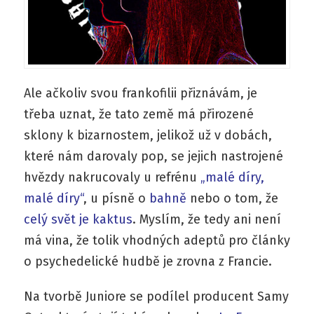
Ale ačkoliv svou frankofilii přiznávám, je
třeba uznat, že tato země má přirozené
sklony k bizarnostem, jelikož už v dobách,
které nám darovaly pop, se jejich nastrojené
hvězdy nakrucovaly u refrénu
„malé díry,
malé díry“
, u písně o
bahně
nebo o tom, že
celý svět je kaktus
. Myslím, že tedy ani není
má vina, že tolik vhodných adeptů pro články
o psychedelické hudbě je zrovna z Francie.
Na tvorbě Juniore se podílel producent Samy