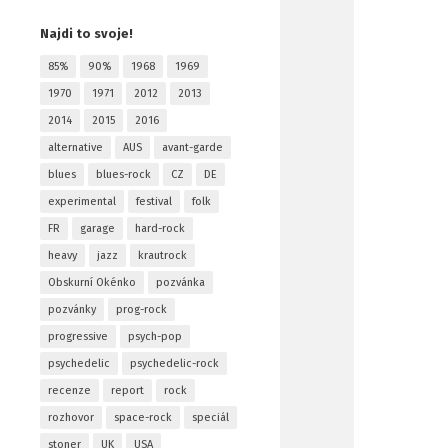
Najdi to svoje!
85%
90%
1968
1969
1970
1971
2012
2013
2014
2015
2016
alternative
AUS
avant-garde
blues
blues-rock
CZ
DE
experimental
festival
folk
FR
garage
hard-rock
heavy
jazz
krautrock
Obskurní Okénko
pozvánka
pozvánky
prog-rock
progressive
psych-pop
psychedelic
psychedelic-rock
recenze
report
rock
rozhovor
space-rock
speciál
stoner
UK
USA