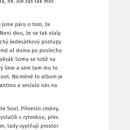
a, ne. Ale zas tak moc
i jsme páru o tom, že
Není divu, že se tak staly
duchý šedesátkový postupy
o mě až doma po poslechu
Zpěvák Soma se totiž na
vý linie a sem tam mu to
nout. Nicméně to album je
antrou a seslalo nás na
le Soul. Přineslo změny,
ystačili s rytmikou, přes
em, tady vyplňují prostor