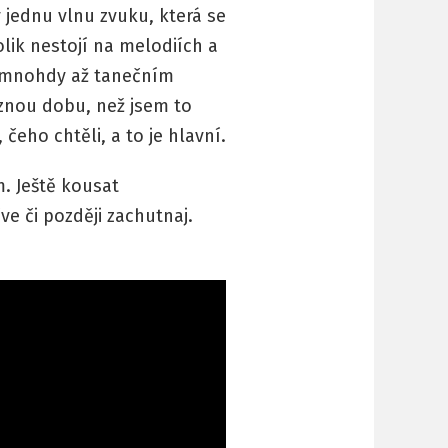
 jednu vlnu zvuku, která se
olik nestojí na melodiích a
m, mnohdy až tanečním
oznou dobu, než jsem to
 čeho chtěli, a to je hlavní.
m. Ještě kousat
ve či později zachutnaj.