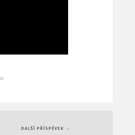
ic
DALŠÍ PŘÍSPĚVEK →