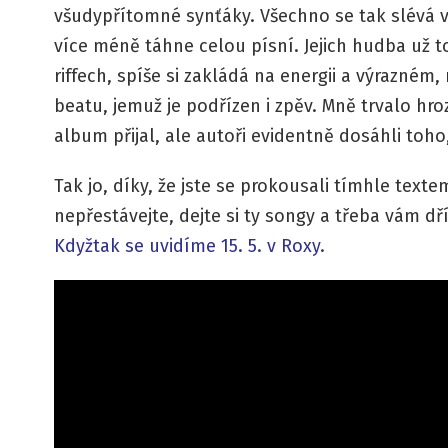
všudypřítomné synťáky. Všechno se tak slévá v
více méně táhne celou písní. Jejich hudba už t
riffech, spíše si zakládá na energii a výrazné
beatu, jemuž je podřízen i zpěv. Mně trvalo hr
album přijal, ale autoři evidentně dosáhli toho,
Tak jo, díky, že jste se prokousali tímhle texte
nepřestávejte, dejte si ty songy a třeba vám dří
Kdyžtak se uvidíme 15. 5. v Roxy.