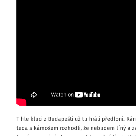
Tihle kluci z Budapešti už tu hráli předloni. R
teda s kámošem rozhodli, že nebudem líný a za