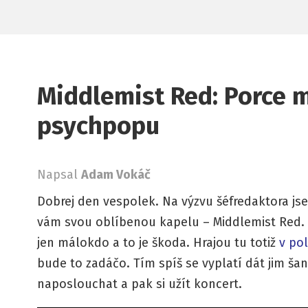
Middlemist Red: Porce
psychpopu
Napsal
Adam Vokáč
Dobrej den vespolek. Na výzvu šéfredaktora js
vám svou oblíbenou kapelu – Middlemist Red. Tr
jen málokdo a to je škoda. Hrajou tu totiž
v po
bude to zadáčo. Tím spíš se vyplatí dát jim šanc
naposlouchat a pak si užít koncert.