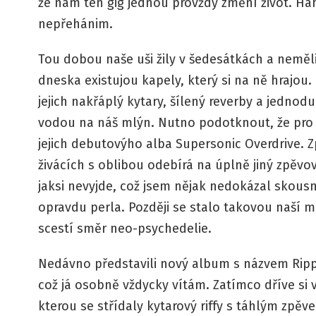
že nám ten gig jednou provždy změní život. Hah
nepřehánim.
Tou dobou naše uši žily v šedesátkách a neměl
dneska existujou kapely, který si na ně hrajou. 
jejich nakřáplý kytary, šílený reverby a jedno
vodou na náš mlýn. Nutno podotknout, že pr
jejich debutovýho alba Supersonic Overdrive. 
živácích s oblibou odebírá na úplně jiný zpěvo
jaksi nevyjde, což jsem nějak nedokázal skous
opravdu perla. Později se stalo takovou naší m
scestí směr neo-psychedelie.
Nedávno představili nový album s názvem Ripp
což já osobně vždycky vítám. Zatímco dříve si v
kterou se střídaly kytarový riffy s táhlým zpěv