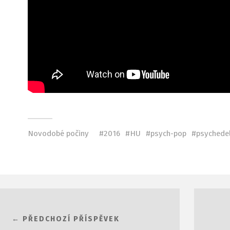
Novodobé počiny
2016
HU
psych-pop
psychedel
← PŘEDCHOZÍ PŘÍSPĚVEK