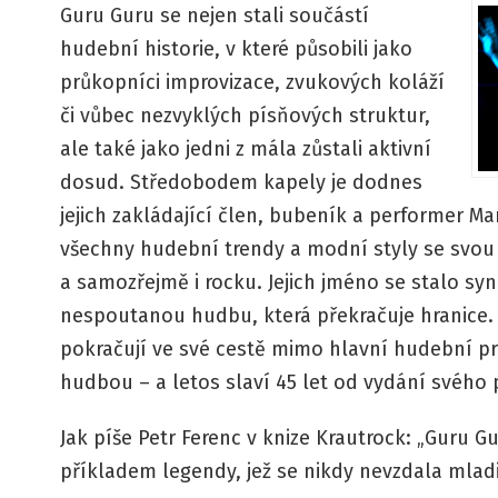
Guru Guru se nejen stali součástí
hudební historie, v které působili jako
průkopníci improvizace, zvukových koláží
či vůbec nezvyklých písňových struktur,
ale také jako jedni z mála zůstali aktivní
dosud. Středobodem kapely je dodnes
jejich zakládající člen, bubeník a performer Ma
všechny hudební trendy a modní styly se svou 
a samozřejmě i rocku. Jejich jméno se stalo sy
nespoutanou hudbu, která překračuje hranice. 
pokračují ve své cestě mimo hlavní hudební pr
hudbou – a letos slaví 45 let od vydání svého
Jak píše Petr Ferenc v knize Krautrock: „Guru 
příkladem legendy, jež se nikdy nevzdala mlad