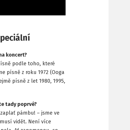
peciální
 na koncert?
ísně podle toho, které
me písně z roku 1972 (Ooga
jmě písně z let 1980, 1995,
ste tady poprvé?
 zaplať pámbu! – jsme ve
musí vidět. Není více