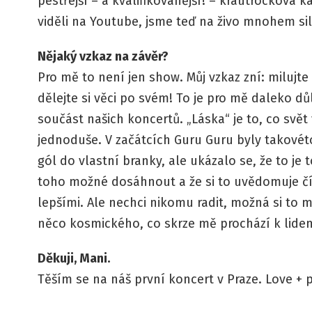
pestřejší – a kvalifikovanější! – krautrocková 
viděli na Youtube, jsme teď na živo mnohem siln
Nějaký vzkaz na závěr?
Pro mě to není jen show. Můj vzkaz zní: milujte 
dělejte si věci po svém! To je pro mě daleko důl
součást našich koncertů. „Láska“ je to, co svět 
jednoduše. V začátcích Guru Guru byly takové
gól do vlastní branky, ale ukázalo se, že to je t
toho možné dosáhnout a že si to uvědomuje čím 
lepšími. Ale nechci nikomu radit, možná si to m
něco kosmického, co skrze mě prochází k lide
Děkuji, Mani.
Těším se na náš první koncert v Praze. Love + 