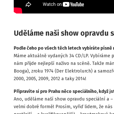
Uděláme naši show opravdu s
Podle čeho po všech těch letech vybíráte písně
Máme aktuálně vydaných 34 CD/LP. Vybíráme p
nám přijde nejlepší naživo na scéně. Takže má
Booga), zroku 1974 (Der Elektrolurch) a samozře
2000, 2005, 2009, 2012 a taky 2014!
Připravíte si pro Prahu něco speciálního, když j
Ano, uděláme naší show opravdu speciální a –
velmi dobré formě! Prosím, vyřiď lidem, že nás 