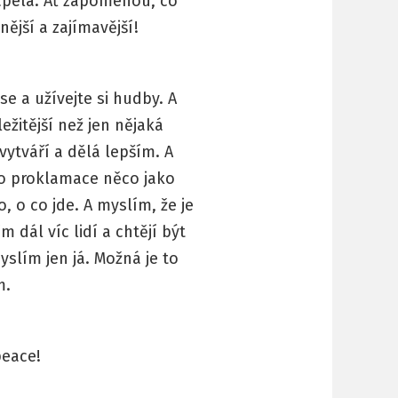
kapela. Ať zapomenou, co
ější a zajímavější!
se a užívejte si hudby. A
ežitější než jen nějaká
vytváří a dělá lepším. A
to proklamace něco jako
o, o co jde. A myslím, že je
dál víc lidí a chtějí být
yslím jen já. Možná je to
m.
peace!