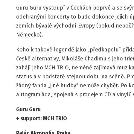
Guru Guru vystoupí v Čechách poprvé a se svým
odehranými koncerty to bude dokonce jejich ú
zemích bývalé východní Evropy (pokud nepočí
Německo).
Koho k takové legendě jako „předkapelu” přida
české alternativy, Mikoláše Chadimu s jeho tri
zahájí jeho MCH TRIO, neméně zajímavá muzik
status a v podstatě stejnou dobu na scéně. Pr
žádný fanda „jiné hudby” nemůže chybět. Po k
autogramiáda, spojená s prodejem CD a vinylů 
Guru Guru
+ support: MCH TRIO
Palác Akropolis, Praha