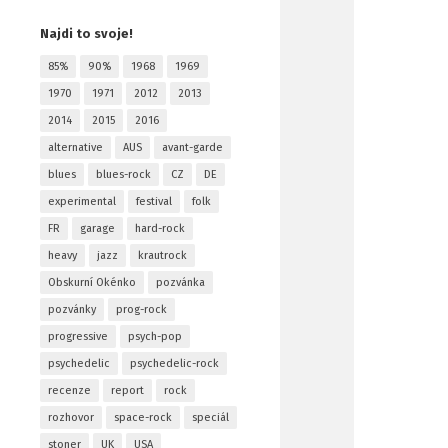
Najdi to svoje!
85%
90%
1968
1969
1970
1971
2012
2013
2014
2015
2016
alternative
AUS
avant-garde
blues
blues-rock
CZ
DE
experimental
festival
folk
FR
garage
hard-rock
heavy
jazz
krautrock
Obskurní Okénko
pozvánka
pozvánky
prog-rock
progressive
psych-pop
psychedelic
psychedelic-rock
recenze
report
rock
rozhovor
space-rock
speciál
stoner
UK
USA