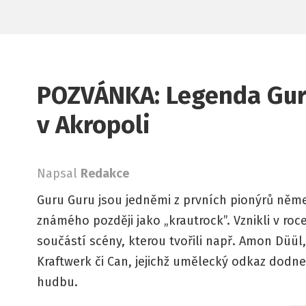
POZVÁNKA: Legenda Guru
v Akropoli
Napsal
Redakce
Guru Guru jsou jedněmi z prvních pionýrů ně
známého později jako „krautrock”. Vznikli v roce
součástí scény, kterou tvořili např. Amon Düül
Kraftwerk či Can, jejichž umělecký odkaz dodn
hudbu.