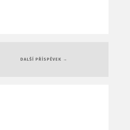
DALŠÍ PŘÍSPĚVEK →