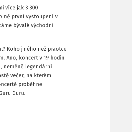
i více jak 3 300
plně první vystoupení v
táme bývalé východní
t? Koho jiného než praotce
em. Ano, koncert v 19 hodin
a, neméně legendární
ostě večer, na kterém
oncertě proběhne
Guru Guru.