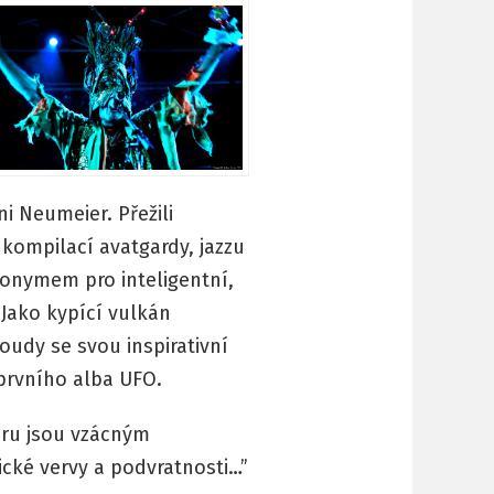
ni Neumeier. Přežili
kompilací avatgardy, jazzu
nonymem pro inteligentní,
Jako kypící vulkán
oudy se svou inspirativní
 prvního alba UFO.
Guru jsou vzácným
ické vervy a podvratnosti…”