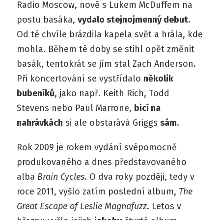
Radio Moscow, nově s Lukem McDuffem na
postu basáka,
vydalo stejnojmenný debut
.
Od té chvíle brázdila kapela svět a hrála, kde
mohla. Během té doby se stihl opět změnit
basák, tentokrát se jím stal Zach Anderson.
Při koncertování se vystřídalo
několik
bubeníků
, jako např. Keith Rich, Todd
Stevens nebo Paul Marrone,
bicí na
nahrávkách
si ale obstarává Griggs
sám
.
Rok 2009 je rokem vydání svépomocně
produkovaného a dnes představovaného
alba
Brain Cycles
. O dva roky později, tedy v
roce 2011, vyšlo zatím poslední album,
The
Great Escape of Leslie Magnafuzz
. Letos v