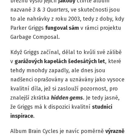
březnu vyšlo jejich
jakoby
čtvrté album
nazvané
3 & 3 Quarters
, ve skutečnosti jsou
to ale nahrávky z roku 2003, tedy z doby, kdy
Parker Griggs
fungoval sám
v rámci projektu
Garbage Composal.
Když Griggs začínal, dělal to kvůli své zálibě
v
garážových kapelách šedesátých let
, které
tehdy mnohdy zapadly, ale dnes jsou
nadšenci oprašovány a uznávány jako vysoce
kvalitní díla, jež si zaslouží pozornost, pro
znalejší zkrátka
hidden gems
. Je tedy jasné,
že Griggs má k dispozici kvalitní
studnici
inspirace
.
Album Brain Cycles je navíc poměrně
výrazně