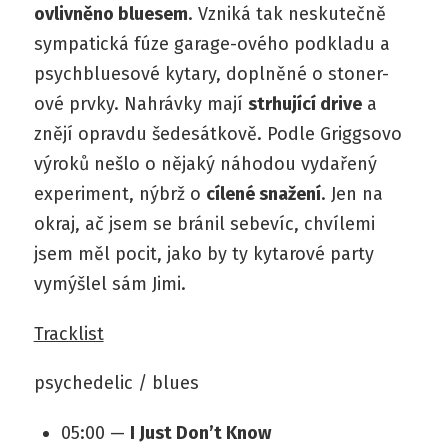
ovlivněno bluesem
. Vzniká tak neskutečně
sympatická fúze garage-ového podkladu a
psychbluesové kytary, doplněné o stoner-
ové prvky. Nahrávky mají
strhující drive
a
znějí opravdu šedesátkově. Podle Griggsovo
výroků nešlo o nějaký náhodou vydařený
experiment, nýbrž o
cílené snažení
. Jen na
okraj, ač jsem se bránil sebevíc, chvílemi
jsem měl pocit, jako by ty kytarové party
vymýšlel sám Jimi.
Tracklist
psychedelic / blues
05:00 —
I Just Don’t Know