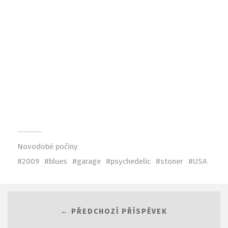
Novodobé počiny
2009
blues
garage
psychedelic
stoner
USA
← PŘEDCHOZÍ PŘÍSPĚVEK