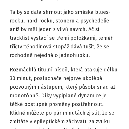
Ta by se dala shrnout jako směska blues-
rocku, hard-rocku, stoneru a psychedelie –
aniž by měl jeden z vlivů navrch. Ač si
tracklist vystačí se třemi položkami, téměř
třičtvrtěhodinová stopáž dává tušit, že se
rozhodně nejedná o jednohubku.
Rozmáchlá titulní píseň, která atakuje délku
30 minut, posluchače nejprve ukolébá
pozvolným nástupem, který působí snad až
monotónně. Díky vypiplané dynamice je
těžké postupné proměny postřehnout.
Klidně můžete po pár minutách zjistit, že se
zmítáte v epileptickém záchvatu za zvuku