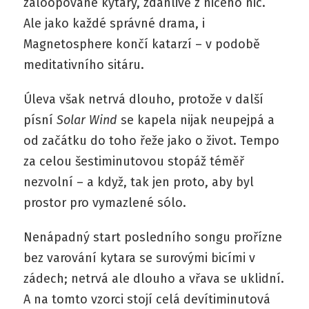
zaloopované kytary, zdánlivě z ničeho nic.
Ale jako každé správné drama, i
Magnetosphere končí katarzí – v podobě
meditativního sitáru.
Úleva však netrvá dlouho, protože v další
písní
Solar Wind
se kapela nijak neupejpá a
od začátku do toho řeže jako o život. Tempo
za celou šestiminutovou stopáž téměř
nezvolní – a když, tak jen proto, aby byl
prostor pro vymazlené sólo.
Nenápadný start posledního songu prořízne
bez varování kytara se surovými bicími v
zádech; netrvá ale dlouho a vřava se uklidní.
A na tomto vzorci stojí celá devítiminutová