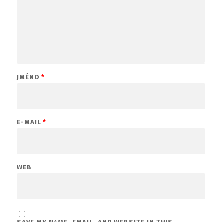
JMÉNO
*
E-MAIL
*
WEB
SAVE MY NAME, EMAIL, AND WEBSITE IN THIS