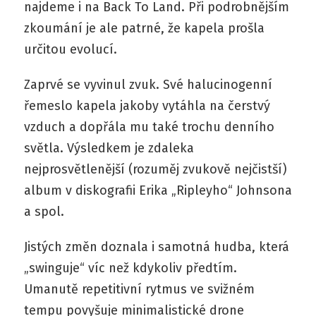
najdeme i na Back To Land. Při podrobnějším
zkoumání je ale patrné, že kapela prošla
určitou evolucí.
Zaprvé se vyvinul zvuk. Své halucinogenní
řemeslo kapela jakoby vytáhla na čerstvý
vzduch a dopřála mu také trochu denního
světla. Výsledkem je zdaleka
nejprosvětlenější (rozuměj zvukově nejčistší)
album v diskografii Erika „Ripleyho“ Johnsona
a spol.
Jistých změn doznala i samotná hudba, která
„swinguje“ víc než kdykoliv předtím.
Umanutě repetitivní rytmus ve svižném
tempu povyšuje minimalistické drone