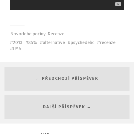
Novodobé počiny
,
Recenze
2013
85%
alternative
psychedelic
recenze
USA
← PŘEDCHOZÍ PŘÍSPĚVEK
DALŠÍ PŘÍSPĚVEK →