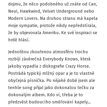
dojmu, že něco podobného už znáte od Can,
Neu!, Hawkwind, Velvet Underground nebo
Modern Lovers. Na druhou stranu má kapela
moje sympatie, protože nikdy nepředstírala,
že by objevovala Ameriku. Ke své inspiraci se
hrdě hlásí.
Jednolitou zkouřenou atmosféru trochu
rozbíjí závěrečná Everybody Knows, která
jakoby vypadla z diskografie Crazy Horse.
Postrádá typický mlžný opar a je to vlastně
obyčejná písnička. Po nějaké době jsem ale
tenhle song přijal jako dokonalou tečku za
dokonalým albem. Kdo ví, třeba je to
předzvěst budoucího směřování kapely…