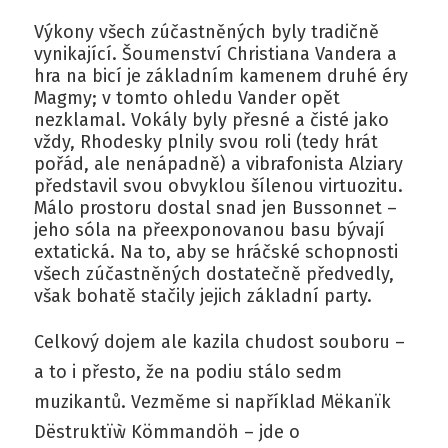
Výkony všech zúčastněných byly tradičně
vynikající. Šoumenství Christiana Vandera a
hra na bicí je základním kamenem druhé éry
Magmy; v tomto ohledu Vander opět
nezklamal. Vokály byly přesné a čisté jako
vždy, Rhodesky plnily svou roli (tedy hrát
pořád, ale nenápadně) a vibrafonista Alziary
představil svou obvyklou šílenou virtuozitu.
Málo prostoru dostal snad jen Bussonnet –
jeho sóla na přeexponovanou basu bývají
extatická. Na to, aby se hráčské schopnosti
všech zúčastněných dostatečně předvedly,
však bohatě stačily jejich základní party.
Celkový dojem ale kazila chudost souboru –
a to i přesto, že na podiu stálo sedm
muzikantů. Vezměme si například Mëkanïk
Dëstruktïẁ Kömmandöh – jde o