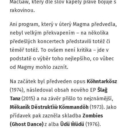
MacGaw, který dle slov kapely právě bojuje s
rakovinou.
Ani program, který v úterý Magma předvedla,
nebyl velkým překvapením – na několika
předešlých koncertech představili totéž či
téměř totéž. To ovšem není kritika – jde v
podstatě o výběr toho nejlepšího, co vůbec
od Magmy mohlo zaznít.
Na začátek byl předveden opus
Köhntarkösz
(1974), následoval obsah nového EP
Šlaǧ
Tanƶ
(2015) a na závěr přišlo to nejznámější,
Mëkanïk Dëstruktïẁ Kömmandöh
(1973). Jako
přídavek pak zazněla skladba
Zombies
(Ghost Dance)
z alba
Üdü Ẁüdü
(1976).