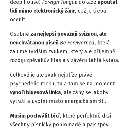
deep house)
Foreign Tongue
dokáže
upoutat
lidi mimo elektronický žánr
, což je třeba
ocenit.
Osobně
za nejlepší považuji svižnou, ale
neuchvátanou píseň
Be Forewarned
, která
zaujme tvrdším zvukem, který ale příjemně
rozbíjí zpěvákův hlas a v závěru táhlá kytara.
Celkově je ale zvuk nejblíže právě
psychedelic-rocku, tu a tam se na moment
vynoří bluesová linka
, ale záhy se jakoby
vytratí a uvolní místo energické smršti.
Musím pochválit bicí
, které perfektně drží
všechny písničky pohromadě a pak zpěv.