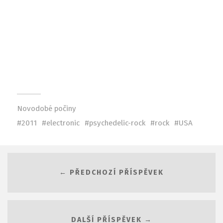
Novodobé počiny
2011
electronic
psychedelic-rock
rock
USA
← PŘEDCHOZÍ PŘÍSPĚVEK
DALŠÍ PŘÍSPĚVEK →