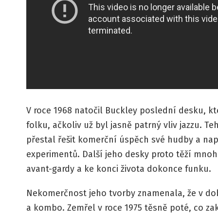
V roce 1968 natočil Buckley poslední desku, kte
folku, ačkoliv už byl jasně patrný vliv jazzu. 
přestal řešit komerční úspěch své hudby a nap
experimentů. Další jeho desky proto těží mnohe
avant-gardy a ke konci života dokonce funku.
Nekomerčnost jeho tvorby znamenala, že v době
a kombo. Zemřel v roce 1975 těsně poté, co za