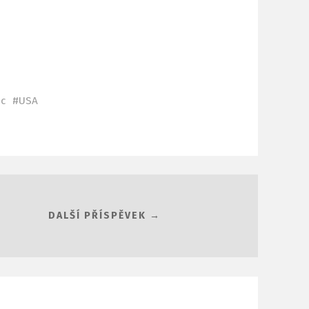
ic
USA
DALŠÍ PŘÍSPĚVEK →