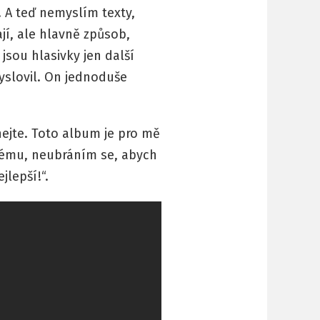
 A teď nemyslím texty,
jí, ale hlavně způsob,
jsou hlasivky jen další
vyslovil. On jednoduše
hejte. Toto album je pro mě
mému, neubráním se, abych
jlepší!“.