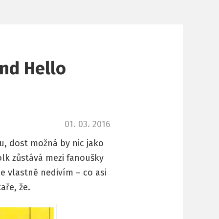
nd Hello
01. 03. 2016
u, dost možná by nic jako
olk zůstává mezi fanoušky
se vlastně nedivím – co asi
aře, že.