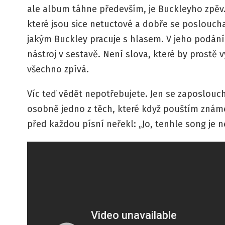
ale album táhne především, je Buckleyho zpěv.
které jsou sice netuctové a dobře se posloucha
jakým Buckley pracuje s hlasem. V jeho podání 
nástroj v sestavě. Není slova, které by prostě 
všechno zpívá.
Víc teď vědět nepotřebujete. Jen se zaposlouc
osobně jedno z těch, které když pouštím zná
před každou písní neřekl: „Jo, tenhle song je ne