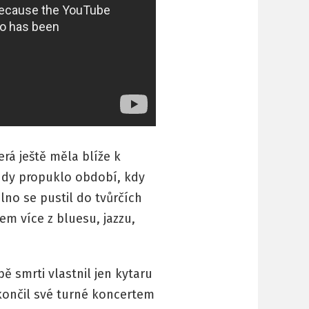
rá ještě měla blíže k
Tehdy propuklo období, kdy
lno se pustil do tvůrčích
m více z bluesu, jazzu,
 smrti vlastnil jen kytaru
končil své turné koncertem