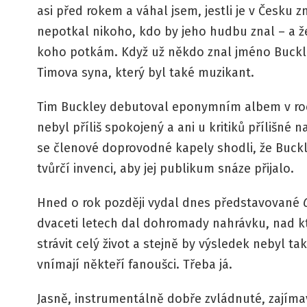
asi před rokem a váhal jsem, jestli je v Česku
nepotkal nikoho, kdo by jeho hudbu znal – a 
koho potkám. Když už někdo znal jméno Buckley
Timova syna, který byl také muzikant.
Tim Buckley debutoval eponymním albem v ro
nebyl příliš spokojený a ani u kritiků přílišné 
se členové doprovodné kapely shodli, že Buckle
tvůrčí invenci, aby jej publikum snáze přijalo.
Hned o rok později vydal dnes představované
dvaceti letech dal dohromady nahrávku, nad k
strávit celý život a stejně by výsledek nebyl t
vnímají někteří fanoušci. Třeba já.
Jasně, instrumentálně dobře zvládnuté, zajíma