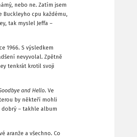
 známý, nebo ne. Zatím jsem
že Buckleyho cpu každému,
, tak myslel Jeffa –
ce 1966. S výsledkem
nadšení nevyvolal. Zpětně
y tenkrát krotil svoji
Goodbye and Hello
. Ve
terou by někteří mohli
ak dobrý – takhle album
vé aranže a všechno. Co