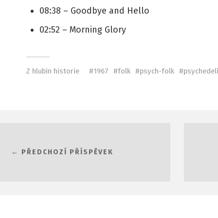
08:38 – Goodbye and Hello
02:52 – Morning Glory
Z hlubin historie
1967
folk
psych-folk
psychedel
← PŘEDCHOZÍ PŘÍSPĚVEK