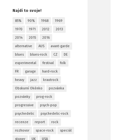
Najdi to svoje!
85%
90%
1968
1969
1970
1971
2012
2013
2014
2015
2016
alternative
AUS
avant-garde
blues
blues-rock
CZ
DE
experimental
festival
folk
FR
garage
hard-rock
heavy
jazz
krautrock
Obskurní Okénko
pozvánka
pozvánky
prog-rock
progressive
psych-pop
psychedelic
psychedelic-rock
recenze
report
rock
rozhovor
space-rock
speciál
stoner
UK
USA