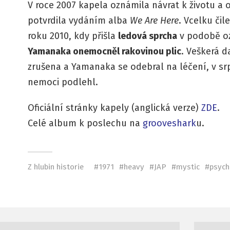
V roce 2007 kapela oznámila návrat k životu a 
potvrdila vydáním alba
We Are Here
. Vcelku čil
roku 2010, kdy přišla
ledová sprcha
v podobě o
Yamanaka onemocněl rakovinou plic
. Veškerá d
zrušena a Yamanaka se odebral na léčení, v sr
nemoci podlehl.
Oficiální stránky kapely (anglická verze)
ZDE
.
Celé album k poslechu na
grooveshark
u.
Z hlubin historie
1971
heavy
JAP
mystic
psych