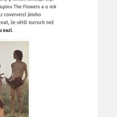
upinu The Flowers a o rok
z coververzí Jimiho
nat, že větší rozruch než
u nazí
.