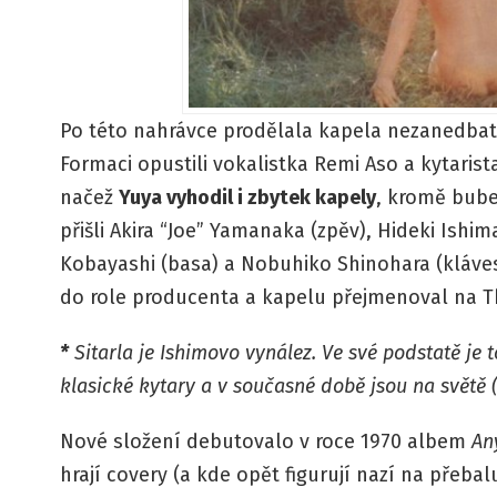
Po této nahrávce prodělala kapela nezanedba
Formaci opustili vokalistka Remi Aso a kytaris
načež
Yuya vyhodil i zbytek kapely
, kromě bube
přišli Akira “Joe” Yamanaka (zpěv), Hideki Ishim
Kobayashi (basa) a Nobuhiko Shinohara (kláves
do role producenta a kapelu přejmenoval na Th
*
Sitarla je Ishimovo vynález. Ve své podstatě je t
klasické kytary a v současné době jsou na světě 
Nové složení debutovalo v roce 1970 albem
An
hrají covery (a kde opět figurují nazí na přebal