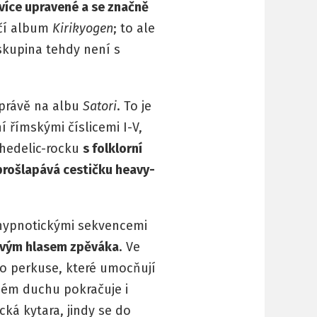
íce upravené a se značně
očí album
Kirikyogen
; to ale
 skupina tehdy není s
 právě na albu
Satori
. To je
 římskými číslicemi I-V,
ychedelic-rocku
s folklorní
prošlapává cestičku heavy-
 s hypnotickými sekvencemi
vovým hlasem zpěváka
. Ve
 o perkuse, které umocňují
ném duchu pokračuje i
cká kytara, jindy se do