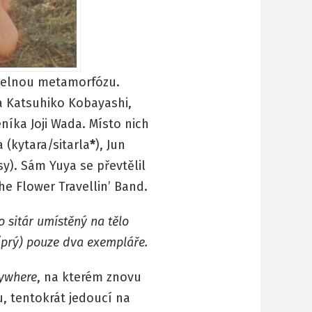
telnou metamorfózu.
ta Katsuhiko Kobayashi,
níka Joji Wada. Místo nich
a (kytara/sitarla
*
), Jun
y). Sám Yuya se převtělil
e Flower Travellin’ Band.
o sitár umístěný na tělo
(prý) pouze dva exempláře.
ywhere
, na kterém znovu
u, tentokrát jedoucí na