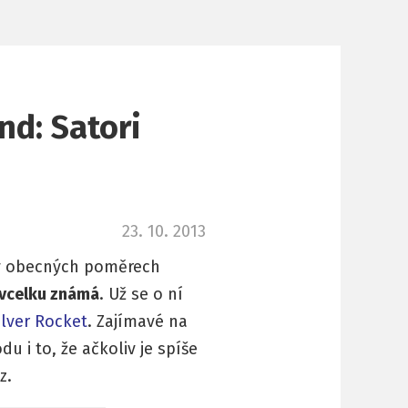
nd: Satori
23. 10. 2013
e v obecných poměrech
vcelku známá
. Už se o ní
ilver Rocket
. Zajímavé na
 i to, že ačkoliv je spíše
z.