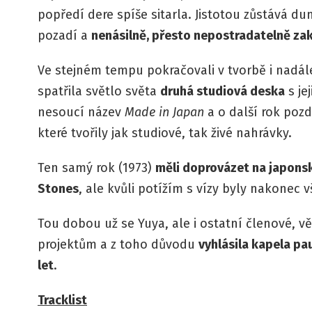
popředí dere spíše sitarla. Jistotou zůstává du
pozadí a
nenásilně, přesto nepostradatelně z
Ve stejném tempu pokračovali v tvorbě i nadále
spatřila světlo světa
druhá studiová deska
s je
nesoucí název
Made in Japan
a o další rok poz
které tvořily jak studiové, tak živé nahrávky.
Ten samý rok (1973)
měli doprovázet na japons
Stones
, ale kvůli potížím s vízy byly nakonec 
Tou dobou už se Yuya, ale i ostatní členové, v
projektům a z toho důvodu
vyhlásila kapela pa
let
.
Tracklist