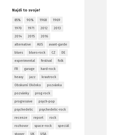
Najdi to svoje!
85%
90%
1968
1969
1970
1971
2012
2013
2014
2015
2016
alternative
AUS
avant-garde
blues
blues-rock
CZ
DE
experimental
festival
folk
FR
garage
hard-rock
heavy
jazz
krautrock
Obskurní Okénko
pozvánka
pozvánky
prog-rock
progressive
psych-pop
psychedelic
psychedelic-rock
recenze
report
rock
rozhovor
space-rock
speciál
stoner
UK
USA