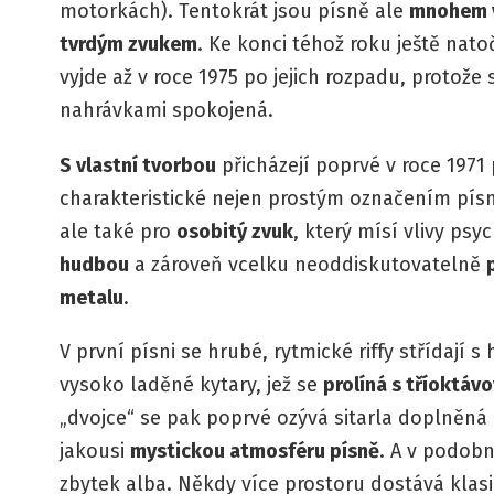
motorkách). Tentokrát jsou písně ale
mnohem v
tvrdým zvukem
. Ke konci téhož roku ještě nat
vyjde až v roce 1975 po jejich rozpadu, protože
nahrávkami spokojená.
S vlastní tvorbou
přicházejí poprvé v roce 1971
charakteristické nejen prostým označením písní
ale také pro
osobitý zvuk
, který mísí vlivy ps
hudbou
a zároveň vcelku neoddiskutovatelně
metalu
.
V první písni se hrubé, rytmické riffy střídají
vysoko laděné kytary, jež se
prolíná s tříoktá
„dvojce“ se pak poprvé ozývá sitarla doplněná
jakousi
mystickou atmosféru písně
. A v podob
zbytek alba. Někdy více prostoru dostává klasi