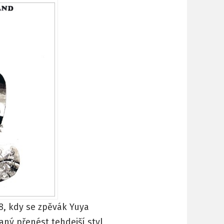
8, kdy se zpěvák Yuya
aný přenést tehdejší styl