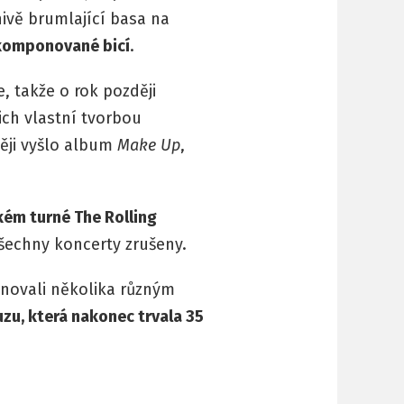
nivě brumlající basa na
akomponované bicí
.
, takže o rok později
jich vlastní tvorbou
ději vyšlo album
Make Up
,
kém turné The Rolling
všechny koncerty zrušeny.
ěnovali několika různým
uzu, která nakonec trvala 35