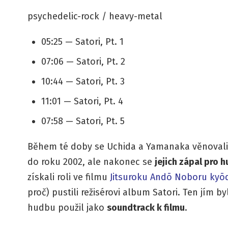
psychedelic-rock / heavy-metal
05:25 — Satori, Pt. 1
07:06 — Satori, Pt. 2
10:44 — Satori, Pt. 3
11:01 — Satori, Pt. 4
07:58 — Satori, Pt. 5
Během té doby se Uchida a Yamanaka věnovali t
do roku 2002, ale nakonec se
jejich zápal pro 
získali roli ve filmu
Jitsuroku Andō Noboru kyō
proč) pustili režisérovi album Satori. Ten jím b
hudbu použil jako
soundtrack k filmu
.