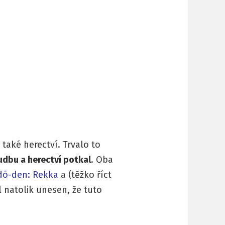
aké herectví. Trvalo to
hudbu a herectví potkal
. Oba
dō-den: Rekka
a (těžko říct
yl natolik unesen, že tuto