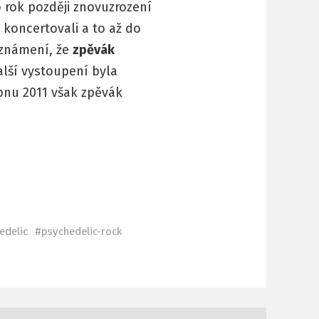
o rok později znovuzrození
e koncertovali a to až do
známení, že
zpěvák
alší vystoupení byla
pnu 2011 však zpěvák
edelic
psychedelic-rock