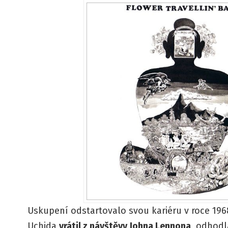
Uskupení odstartovalo svou kariéru v roce 196
Uchida
vrátil z návštěvy Johna Lennona
, odhodl