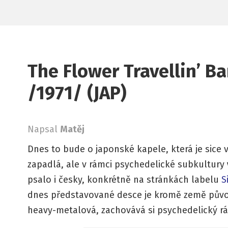
The Flower Travellin’ Ba
/1971/ (JAP)
Napsal
Matěj
Dnes to bude o japonské kapele, která je sic
zapadlá, ale v rámci psychedelické subkultury
psalo i česky, konkrétně na stránkách labelu
S
dnes představované desce je kromě země původu
heavy-metalová, zachovává si psychedelický rá